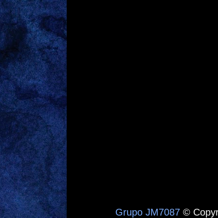
Grupo JM7087
© Copyr